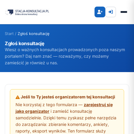
Start
/
Zgłoś konsultację
Zgłoś konsultację
Wiesz o ważnych konsultacjach prowadzonych poza naszym
portalem? Daj nam znać — rozważymy, czy możemy
zamieścić je również u nas.
Jeśli to Ty jesteś organizatorem tej konsultacji
Nie korzystaj z tego formularza —
zarejestruj się
jako organizator
i zamieść konsultację
samodzielnie. Dzięki temu zyskasz pełne narzędzia
do zarządzania: zbieranie komentarzy, ankiety,
raporty, eksport wyników. Ten formularz służy