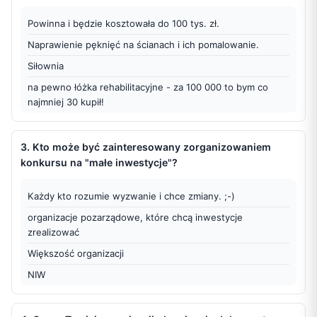
Nie, żadnego specjalnego.
Powinna i będzie kosztowała do 100 tys. zł.
Nie
Naprawienie pęknięć na ścianach i ich pomalowanie.
Nie
Siłownia
Nie
na pewno łóżka rehabilitacyjne - za 100 000 to bym co 
Nie znam
najmniej 30 kupił!
Świetlica Stowarzyszenia Eurointegracja
Poprawienie dostępności schodów (kafelki, poręcz, 
oznaczenia).
Nie znam
3. Kto może być zainteresowany zorganizowaniem
Dostępność. Do 100 zł
konkursu na "małe inwestycje"?
Nie
Zakup pomocy edukacyjnych i wystawy przyrodniczej
nie znam nic ciekawszego niż propozycja Federacji!
Każdy kto rozumie wyzwanie i chce zmiany. ;-)
Łozka rehabilitacyjne
jedynie PROO na sytuacje awaryjne
organizacje pozarządowe, które chcą inwestycje 
To zależy od kosztorysu.
Bardzo fajnie kwestia inwestycji w sprzęt była rozwiązana 
zrealizować
w konkursie NIW Moc Małych Społeczności
Doposażenie działań szkoleniowych rozwijające 
Większość organizacji
kompetencje
NIW
20000
na bpewno wszystkie Carytasy... tylko one maja problem z 
Jakieś meble biurowe czy sprzęty biurowe oraz 
osobowoscią prawną:-(
specyficzne do działalności danej organizacji (np. dla 