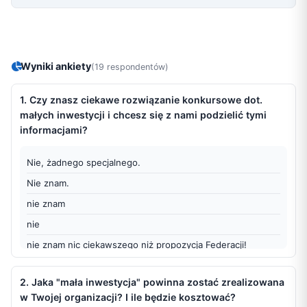
Wyniki ankiety
(19 respondentów)
1. Czy znasz ciekawe rozwiązanie konkursowe dot.
małych inwestycji i chcesz się z nami podzielić tymi
informacjami?
Nie, żadnego specjalnego.
Nie znam.
nie znam
nie
nie znam nic ciekawszego niż propozycja Federacji!
Teoretycznie "Rozwój NGO siłą Kujaw i Pomorza". Ale tylko 
teoretycznie, zobaczymy.
2. Jaka "mała inwestycja" powinna zostać zrealizowana
w Twojej organizacji? I ile będzie kosztować?
Nie.